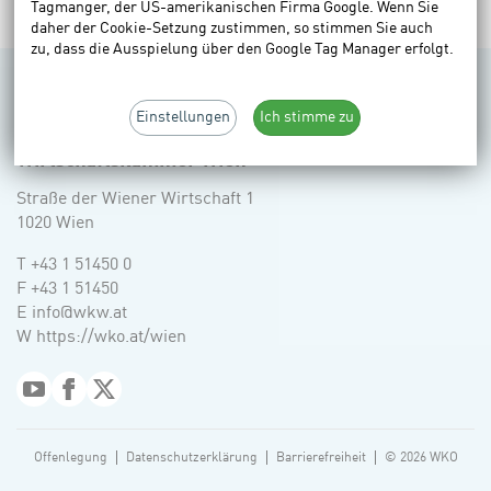
Tagmanger, der US-amerikanischen Firma Google. Wenn Sie
daher der Cookie-Setzung zustimmen, so stimmen Sie auch
zu, dass die Ausspielung über den Google Tag Manager erfolgt.
Einstellungen
Ich stimme zu
Wirtschaftskammer Wien
Straße der Wiener Wirtschaft 1
1020 Wien
elefon:
T
+43 1 51450 0
ax:
F
+43 1 51450
-Mail:
E
info@wkw.at
eb:
W
https://wko.at/wien
YouTube
Facebook
Twitter
Offenlegung
Datenschutzerklärung
Barrierefreiheit
© 2026 WKO