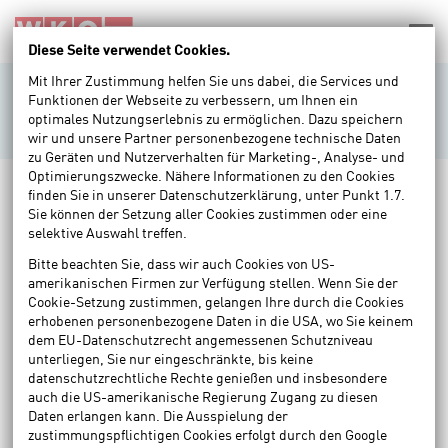
Accesskey
Accesskey
Accesskey
Navigate to content
Go to main menu
Go to search
[3]
[2]
[1]
Nav
Diese Seite verwendet Cookies.
Mit Ihrer Zustimmung helfen Sie uns dabei, die Services und
Vacancies
Funktionen der Webseite zu verbessern, um Ihnen ein
optimales Nutzungserlebnis zu ermöglichen. Dazu speichern
wir und unsere Partner personenbezogene technische Daten
zu Geräten und Nutzerverhalten für Marketing-, Analyse- und
Optimierungszwecke. Nähere Informationen zu den Cookies
There are 0 vacancies at the moment.
finden Sie in unserer Datenschutzerklärung, unter Punkt 1.7.
Sie können der Setzung aller Cookies zustimmen oder eine
selektive Auswahl treffen.
There are no vacancies at the moment.
Bitte beachten Sie, dass wir auch Cookies von US-
amerikanischen Firmen zur Verfügung stellen. Wenn Sie der
Cookie-Setzung zustimmen, gelangen Ihre durch die Cookies
erhobenen personenbezogene Daten in die USA, wo Sie keinem
dem EU-Datenschutzrecht angemessenen Schutzniveau
unterliegen, Sie nur eingeschränkte, bis keine
datenschutzrechtliche Rechte genießen und insbesondere
auch die US-amerikanische Regierung Zugang zu diesen
Daten erlangen kann. Die Ausspielung der
zustimmungspflichtigen Cookies erfolgt durch den Google